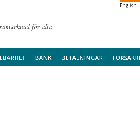
English
ansmarknad för alla
LBARHET
BANK
BETALNINGAR
FÖRSÄKR