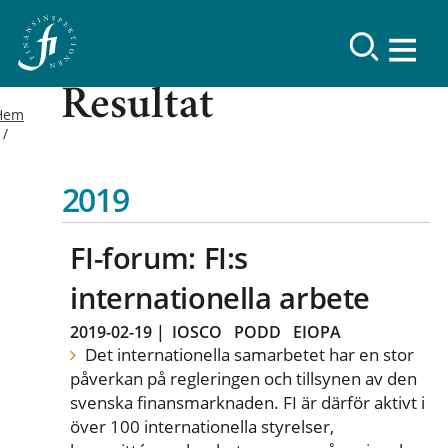
Resultat
Hem
2019
FI-forum: FI:s
internationella arbete
2019-02-19
|
IOSCO
PODD
EIOPA
Det internationella samarbetet har en stor
påverkan på regleringen och tillsynen av den
svenska finansmarknaden. FI är därför aktivt i
över 100 internationella styrelser,