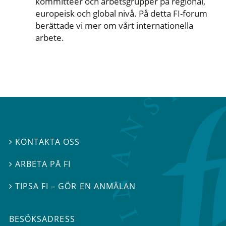
kommittéer och arbetsgrupper på regional,
europeisk och global nivå. På detta FI-forum
berättade vi mer om vårt internationella
arbete.
KONTAKTA OSS

ARBETA PÅ FI

TIPSA FI – GÖR EN ANMÄLAN

BESÖKSADRESS