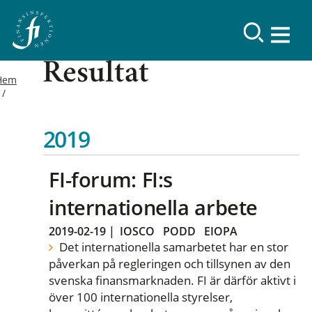
Resultat
Hem
2019
FI-forum: FI:s
internationella arbete
2019-02-19
|
IOSCO
PODD
EIOPA
Det internationella samarbetet har en stor
påverkan på regleringen och tillsynen av den
svenska finansmarknaden. FI är därför aktivt i
över 100 internationella styrelser,