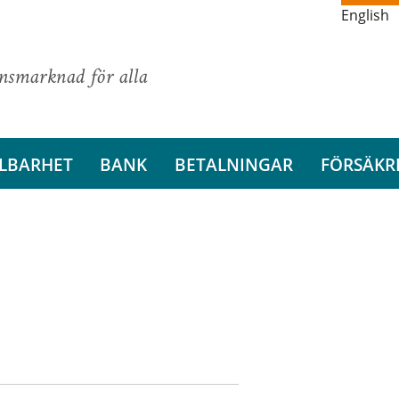
English
ansmarknad för alla
LBARHET
BANK
BETALNINGAR
FÖRSÄKR