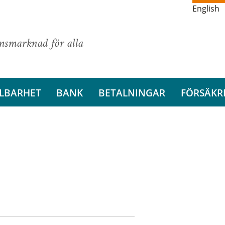
English
ansmarknad för alla
LBARHET
BANK
BETALNINGAR
FÖRSÄKR