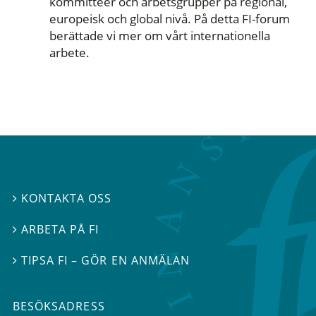
kommittéer och arbetsgrupper på regional,
europeisk och global nivå. På detta FI-forum
berättade vi mer om vårt internationella
arbete.
KONTAKTA OSS

ARBETA PÅ FI

TIPSA FI – GÖR EN ANMÄLAN

BESÖKSADRESS