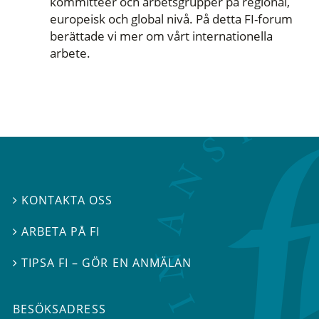
kommittéer och arbetsgrupper på regional,
europeisk och global nivå. På detta FI-forum
berättade vi mer om vårt internationella
arbete.
KONTAKTA OSS

ARBETA PÅ FI

TIPSA FI – GÖR EN ANMÄLAN

BESÖKSADRESS