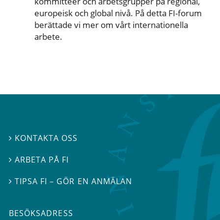
kommittéer och arbetsgrupper på regional,
europeisk och global nivå. På detta FI-forum
berättade vi mer om vårt internationella
arbete.
KONTAKTA OSS

ARBETA PÅ FI

TIPSA FI – GÖR EN ANMÄLAN

BESÖKSADRESS