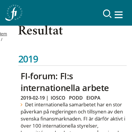
Resultat
Hem
2019
FI-forum: FI:s
internationella arbete
2019-02-19
|
IOSCO
PODD
EIOPA
Det internationella samarbetet har en stor
påverkan på regleringen och tillsynen av den
svenska finansmarknaden. FI är därför aktivt i
över 100 internationella styrelser,