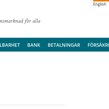
English
ansmarknad för alla
LBARHET
BANK
BETALNINGAR
FÖRSÄKR