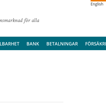
English
ansmarknad för alla
LBARHET
BANK
BETALNINGAR
FÖRSÄKR