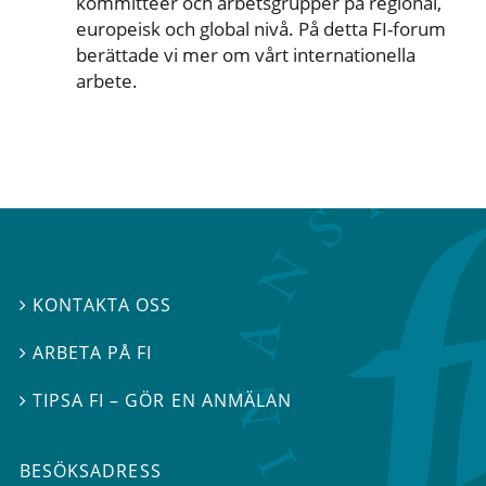
kommittéer och arbetsgrupper på regional,
europeisk och global nivå. På detta FI-forum
berättade vi mer om vårt internationella
arbete.
KONTAKTA OSS

ARBETA PÅ FI

TIPSA FI – GÖR EN ANMÄLAN

BESÖKSADRESS