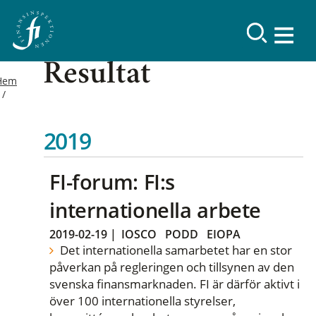
Resultat
Hem
2019
FI-forum: FI:s
internationella arbete
2019-02-19
|
IOSCO
PODD
EIOPA
Det internationella samarbetet har en stor
påverkan på regleringen och tillsynen av den
svenska finansmarknaden. FI är därför aktivt i
över 100 internationella styrelser,