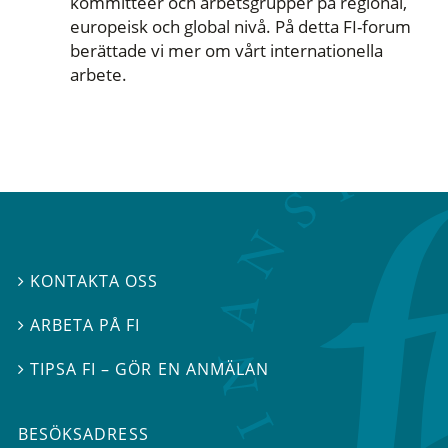
kommittéer och arbetsgrupper på regional,
europeisk och global nivå. På detta FI-forum
berättade vi mer om vårt internationella
arbete.
KONTAKTA OSS

ARBETA PÅ FI

TIPSA FI – GÖR EN ANMÄLAN

BESÖKSADRESS