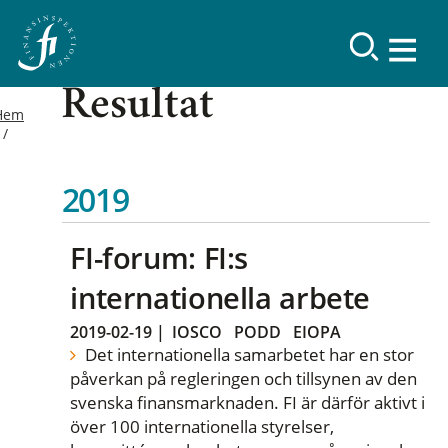
Resultat
Hem
2019
FI-forum: FI:s
internationella arbete
2019-02-19
|
IOSCO
PODD
EIOPA
Det internationella samarbetet har en stor
påverkan på regleringen och tillsynen av den
svenska finansmarknaden. FI är därför aktivt i
över 100 internationella styrelser,