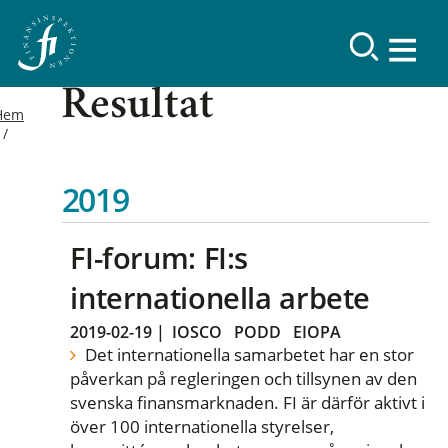
Resultat
Hem
2019
FI-forum: FI:s
internationella arbete
2019-02-19
|
IOSCO
PODD
EIOPA
Det internationella samarbetet har en stor
påverkan på regleringen och tillsynen av den
svenska finansmarknaden. FI är därför aktivt i
över 100 internationella styrelser,