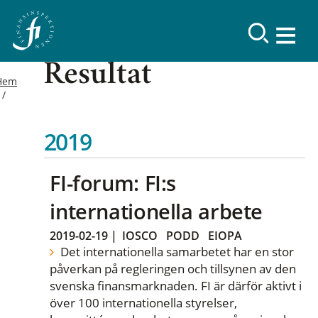
Resultat
Hem
2019
FI-forum: FI:s
internationella arbete
2019-02-19
|
IOSCO
PODD
EIOPA
Det internationella samarbetet har en stor
påverkan på regleringen och tillsynen av den
svenska finansmarknaden. FI är därför aktivt i
över 100 internationella styrelser,