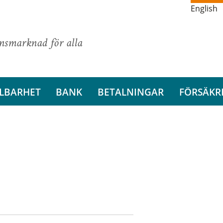
English
ansmarknad för alla
LBARHET
BANK
BETALNINGAR
FÖRSÄKR