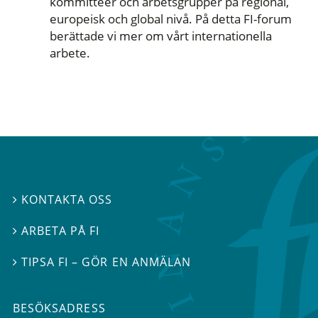
kommittéer och arbetsgrupper på regional,
europeisk och global nivå. På detta FI-forum
berättade vi mer om vårt internationella
arbete.
KONTAKTA OSS

ARBETA PÅ FI

TIPSA FI – GÖR EN ANMÄLAN

BESÖKSADRESS