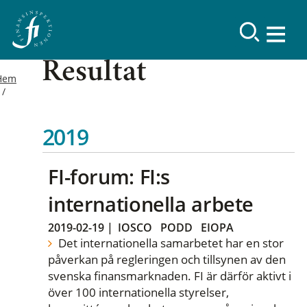
Resultat
Hem
2019
FI-forum: FI:s
internationella arbete
2019-02-19
|
IOSCO
PODD
EIOPA
Det internationella samarbetet har en stor
påverkan på regleringen och tillsynen av den
svenska finansmarknaden. FI är därför aktivt i
över 100 internationella styrelser,