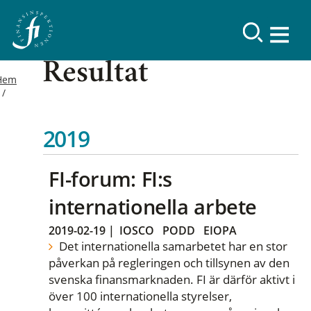
Resultat
Hem
2019
FI-forum: FI:s
internationella arbete
2019-02-19
|
IOSCO
PODD
EIOPA
Det internationella samarbetet har en stor
påverkan på regleringen och tillsynen av den
svenska finansmarknaden. FI är därför aktivt i
över 100 internationella styrelser,