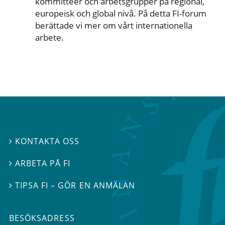
kommittéer och arbetsgrupper på regional,
europeisk och global nivå. På detta FI-forum
berättade vi mer om vårt internationella
arbete.
KONTAKTA OSS

ARBETA PÅ FI

TIPSA FI – GÖR EN ANMÄLAN

BESÖKSADRESS