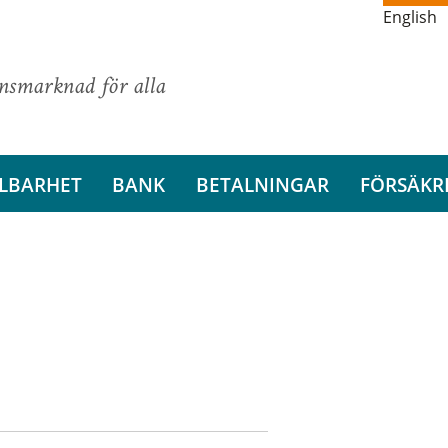
English
ansmarknad för alla
LBARHET
BANK
BETALNINGAR
FÖRSÄKR