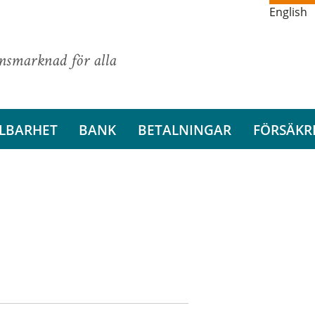
English
ansmarknad för alla
LBARHET
BANK
BETALNINGAR
FÖRSÄKR