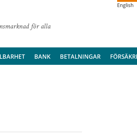
English
ansmarknad för alla
LBARHET
BANK
BETALNINGAR
FÖRSÄKR