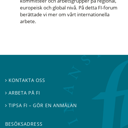
kommittéer och arbetsgrupper på regional,
europeisk och global nivå. På detta FI-forum
berättade vi mer om vårt internationella
arbete.
KONTAKTA OSS

ARBETA PÅ FI

TIPSA FI – GÖR EN ANMÄLAN

BESÖKSADRESS