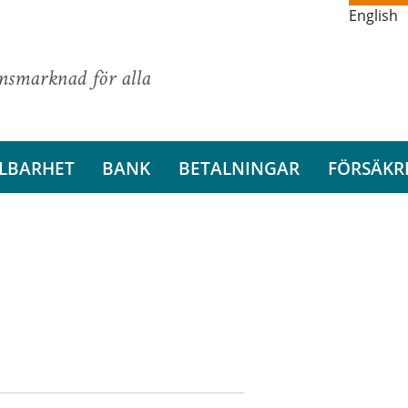
English
ansmarknad för alla
LBARHET
BANK
BETALNINGAR
FÖRSÄKR