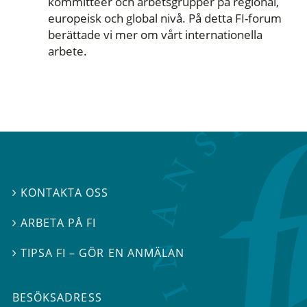
kommittéer och arbetsgrupper på regional,
europeisk och global nivå. På detta FI-forum
berättade vi mer om vårt internationella
arbete.
KONTAKTA OSS

ARBETA PÅ FI

TIPSA FI – GÖR EN ANMÄLAN

BESÖKSADRESS