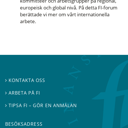
kommittéer och arbetsgrupper på regional,
europeisk och global nivå. På detta FI-forum
berättade vi mer om vårt internationella
arbete.
KONTAKTA OSS

ARBETA PÅ FI

TIPSA FI – GÖR EN ANMÄLAN

BESÖKSADRESS