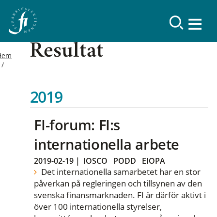
Resultat
Hem
2019
FI-forum: FI:s
internationella arbete
2019-02-19
|
IOSCO
PODD
EIOPA
Det internationella samarbetet har en stor
påverkan på regleringen och tillsynen av den
svenska finansmarknaden. FI är därför aktivt i
över 100 internationella styrelser,