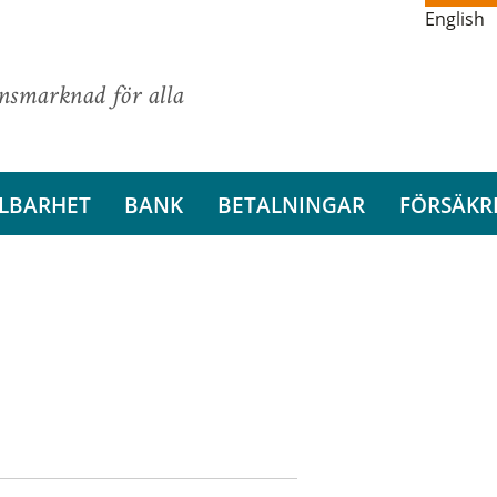
English
ansmarknad för alla
LBARHET
BANK
BETALNINGAR
FÖRSÄKR