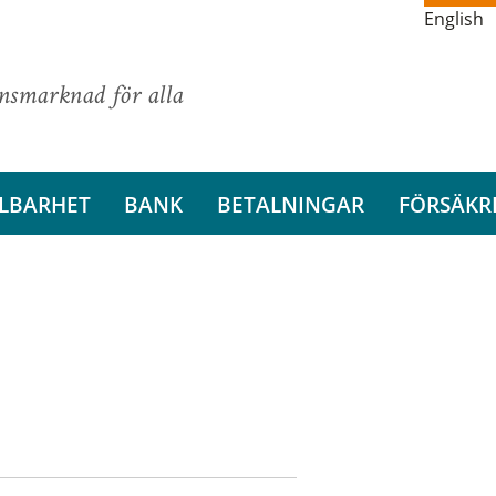
English
ansmarknad för alla
LBARHET
BANK
BETALNINGAR
FÖRSÄKR