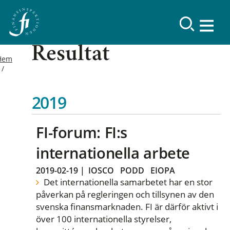
Resultat
Hem
2019
FI-forum: FI:s
internationella arbete
2019-02-19
|
IOSCO
PODD
EIOPA
Det internationella samarbetet har en stor
påverkan på regleringen och tillsynen av den
svenska finansmarknaden. FI är därför aktivt i
över 100 internationella styrelser,