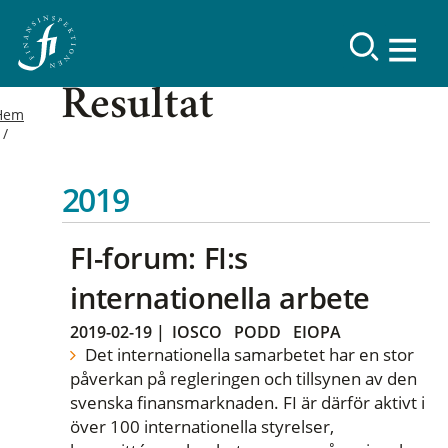
Resultat
Hem
2019
FI-forum: FI:s
internationella arbete
2019-02-19
|
IOSCO
PODD
EIOPA
Det internationella samarbetet har en stor
påverkan på regleringen och tillsynen av den
svenska finansmarknaden. FI är därför aktivt i
över 100 internationella styrelser,