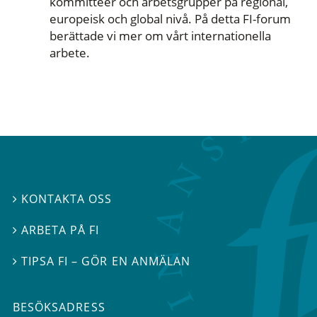
kommittéer och arbetsgrupper på regional,
europeisk och global nivå. På detta FI-forum
berättade vi mer om vårt internationella
arbete.
KONTAKTA OSS

ARBETA PÅ FI

TIPSA FI – GÖR EN ANMÄLAN

BESÖKSADRESS