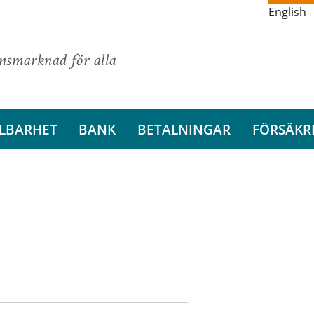
English
ansmarknad för alla
LBARHET
BANK
BETALNINGAR
FÖRSÄKR