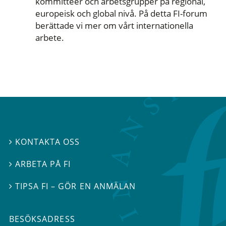
kommittéer och arbetsgrupper på regional,
europeisk och global nivå. På detta FI-forum
berättade vi mer om vårt internationella
arbete.
KONTAKTA OSS

ARBETA PÅ FI

TIPSA FI – GÖR EN ANMÄLAN

BESÖKSADRESS