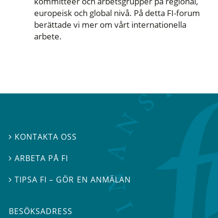
kommittéer och arbetsgrupper på regional,
europeisk och global nivå. På detta FI-forum
berättade vi mer om vårt internationella
arbete.
KONTAKTA OSS

ARBETA PÅ FI

TIPSA FI – GÖR EN ANMÄLAN

BESÖKSADRESS