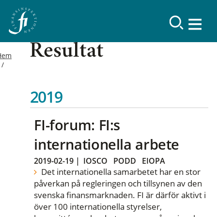
Resultat
Hem
2019
FI-forum: FI:s
internationella arbete
2019-02-19
|
IOSCO
PODD
EIOPA
Det internationella samarbetet har en stor
påverkan på regleringen och tillsynen av den
svenska finansmarknaden. FI är därför aktivt i
över 100 internationella styrelser,