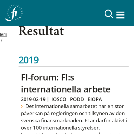
Resultat
Hem
2019
FI-forum: FI:s
internationella arbete
2019-02-19
|
IOSCO
PODD
EIOPA
Det internationella samarbetet har en stor
påverkan på regleringen och tillsynen av den
svenska finansmarknaden. FI är därför aktivt i
över 100 internationella styrelser,