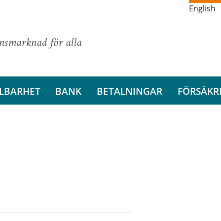
English
ansmarknad för alla
LBARHET
BANK
BETALNINGAR
FÖRSÄKR