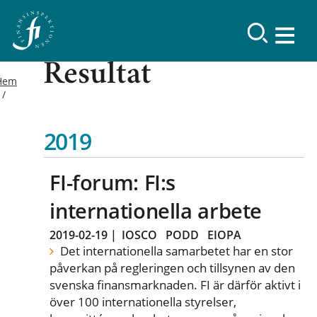
Resultat
Hem
2019
FI-forum: FI:s
internationella arbete
2019-02-19
|
IOSCO
PODD
EIOPA
Det internationella samarbetet har en stor
påverkan på regleringen och tillsynen av den
svenska finansmarknaden. FI är därför aktivt i
över 100 internationella styrelser,