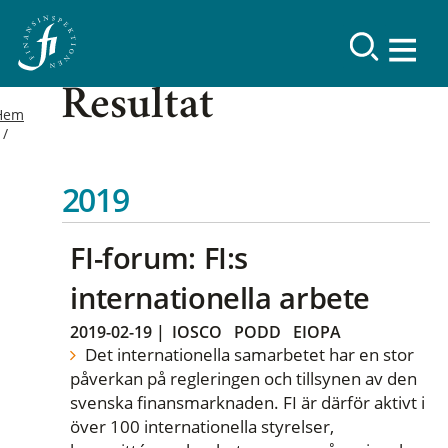
Resultat
Hem
2019
FI-forum: FI:s
internationella arbete
2019-02-19
|
IOSCO
PODD
EIOPA
Det internationella samarbetet har en stor
påverkan på regleringen och tillsynen av den
svenska finansmarknaden. FI är därför aktivt i
över 100 internationella styrelser,