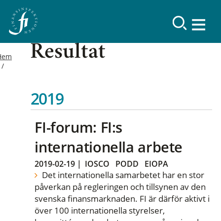
Resultat
Hem
2019
FI-forum: FI:s
internationella arbete
2019-02-19
|
IOSCO
PODD
EIOPA
Det internationella samarbetet har en stor
påverkan på regleringen och tillsynen av den
svenska finansmarknaden. FI är därför aktivt i
över 100 internationella styrelser,