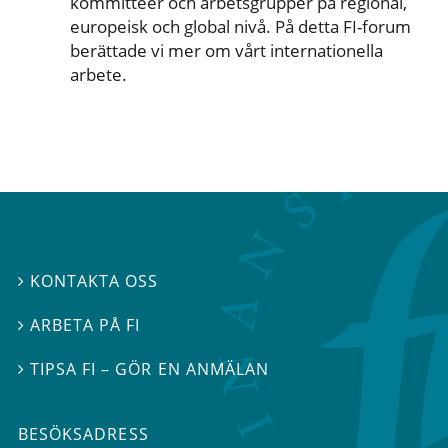
kommittéer och arbetsgrupper på regional,
europeisk och global nivå. På detta FI-forum
berättade vi mer om vårt internationella
arbete.
KONTAKTA OSS

ARBETA PÅ FI

TIPSA FI – GÖR EN ANMÄLAN

BESÖKSADRESS