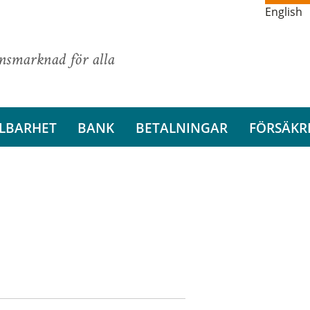
English
ansmarknad för alla
LBARHET
BANK
BETALNINGAR
FÖRSÄKR