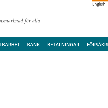
English
ansmarknad för alla
LBARHET
BANK
BETALNINGAR
FÖRSÄKR