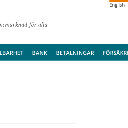
English
ansmarknad för alla
LBARHET
BANK
BETALNINGAR
FÖRSÄKR