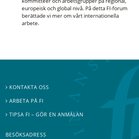
kommittéer och arbetsgrupper på regional,
europeisk och global nivå. På detta FI-forum
berättade vi mer om vårt internationella
arbete.
KONTAKTA OSS

ARBETA PÅ FI

TIPSA FI – GÖR EN ANMÄLAN

BESÖKSADRESS