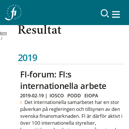
Resultat
Hem
2019
FI-forum: FI:s
internationella arbete
2019-02-19
|
IOSCO
PODD
EIOPA
Det internationella samarbetet har en stor
påverkan på regleringen och tillsynen av den
svenska finansmarknaden. FI är därför aktivt i
över 100 internationella styrelser,