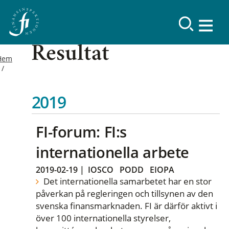
Resultat
Hem
2019
FI-forum: FI:s
internationella arbete
2019-02-19
|
IOSCO
PODD
EIOPA
Det internationella samarbetet har en stor
påverkan på regleringen och tillsynen av den
svenska finansmarknaden. FI är därför aktivt i
över 100 internationella styrelser,