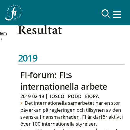
Resultat
Hem
2019
FI-forum: FI:s
internationella arbete
2019-02-19
|
IOSCO
PODD
EIOPA
Det internationella samarbetet har en stor
påverkan på regleringen och tillsynen av den
svenska finansmarknaden. FI är därför aktivt i
över 100 internationella styrelser,