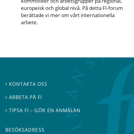
kommittéer och arbetsgrupper på regional,
europeisk och global nivå. På detta FI-forum
berättade vi mer om vårt internationella
arbete.
KONTAKTA OSS

ARBETA PÅ FI

TIPSA FI – GÖR EN ANMÄLAN

BESÖKSADRESS