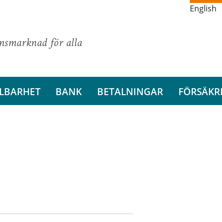
English
ansmarknad för alla
LBARHET
BANK
BETALNINGAR
FÖRSÄKR